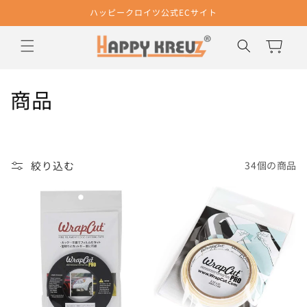
コンテ
ハッピークロイツ公式ECサイト
ンツに
進む
カ
ー
ト
コ
商品
レ
ク
絞り込む
34個の商品
シ
ョ
ン
: