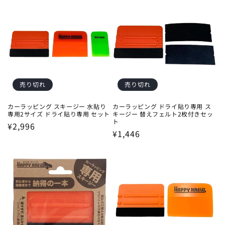
価
価
格
格
売り切れ
売り切れ
カーラッピング スキージー 水貼り
カーラッピング ドライ貼り専用 ス
専用2サイズ ドライ貼り専用 セット
キージー 替えフェルト2枚付きセッ
ト
通
¥2,996
通
¥1,446
常
常
価
価
格
格