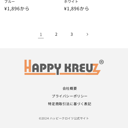
ブルー
ホワイト
通
¥1,896から
通
¥1,896から
常
常
価
価
格
格
1
2
3
会社概要
プライバシーポリシー
特定商取引法に基づく表記
©2024 ハッピークロイツ公式サイト