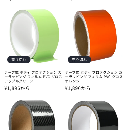
常
常
価
価
格
格
売り切れ
売り切れ
テープ式 ボディ プロテクション カ
テープ式 ボディ プロテクション カ
ーラッピング フィルム PVC グロス
ーラッピング フィルム PVC グロス
アップルグリーン
オレンジ
通
¥1,896から
通
¥1,896から
常
常
価
価
格
格