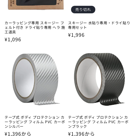
売り切れ
カーラッピング専用 スキージー フ
スキージー 水貼り専用・ドライ貼り
ェルト付き ドライ貼り専用 ヘラ 施
専用セット
工道具
通
¥1,996
通
¥1,096
常
常
価
価
格
格
テープ式 ボディ プロテクション カ
テープ式 ボディ プロテクション カ
ーラッピング フィルム PVC カーボ
ーラッピング フィルム PVC カーボ
ンシルバー
ンブラック
通
¥1,396から
通
¥1,396から