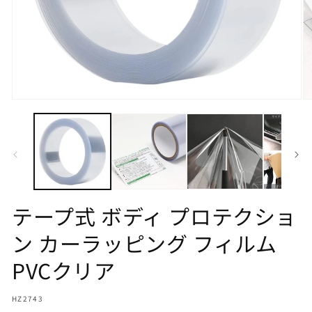
モ
モ
ー
ー
ダ
ダ
ル
ル
で
で
メ
メ
デ
デ
ィ
ィ
ア
ア
テープ式 ボディ プロテクショ
(1)
(2
を
を
ン カーラッピング フィルム
開
開
く
く
PVCクリア
SKU:
HZ2743