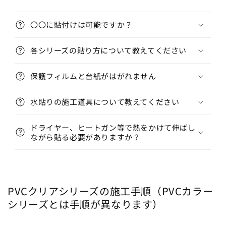
折
フ
フ
り
ィ
ィ
〇〇に貼付けは可能ですか？
た
ル
ル
ム
ム
た
各シリーズの貼り方について教えてください
PVC
PVC
み
ク
ク
可
保護フィルムと台紙がはがれません
リ
リ
能
ア
ア
な
の
の
水貼りの施工道具について教えてください
コ
数
数
ン
量
量
ドライヤー、ヒートガン等で熱をかけて伸ばし
テ
ながら貼る必要がありますか？
を
を
ン
減
増
ツ
ら
や
す
す
PVCクリアシリーズの施工手順（PVCカラー
シリーズとは手順が異なります）