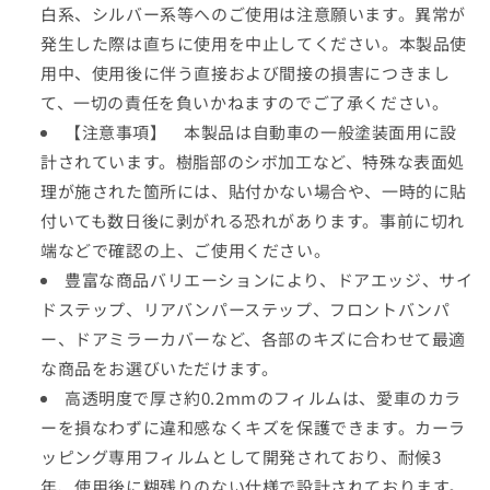
で
白系、シルバー系等へのご使用は注意願います。異常が
き
ま
発生した際は直ちに使用を中止してください。本製品使
せ
ん
用中、使用後に伴う直接および間接の損害につきまし
て、一切の責任を負いかねますのでご了承ください。
【注意事項】 本製品は自動車の一般塗装面用に設
計されています。樹脂部のシボ加工など、特殊な表面処
理が施された箇所には、貼付かない場合や、一時的に貼
付いても数日後に剥がれる恐れがあります。事前に切れ
端などで確認の上、ご使用ください。
豊富な商品バリエーションにより、ドアエッジ、サイ
ドステップ、リアバンパーステップ、フロントバンパ
ー、ドアミラーカバーなど、各部のキズに合わせて最適
な商品をお選びいただけます。
高透明度で厚さ約0.2mmのフィルムは、愛車のカラ
ーを損なわずに違和感なくキズを保護できます。カーラ
ッピング専用フィルムとして開発されており、耐候3
年、使用後に糊残りのない仕様で設計されております。