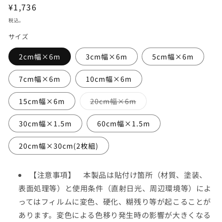
通
¥1,736
常
税込。
価
サイズ
格
2cm幅×6m
3cm幅×6m
5cm幅×6m
7cm幅×6m
10cm幅×6m
バ
15cm幅×6m
20cm幅×6m
リ
エ
ー
30cm幅×1.5m
60cm幅×1.5m
シ
ョ
ン
20cm幅×30cm(2枚組)
は
売
り
切
【注意事項】 本製品は貼付け箇所（材質、塗装、
れ
て
表面処理等）と使用条件（直射日光、周辺環境等）によ
い
る
ってはフィルムに変色、硬化、糊残り等が起こることが
か
販
あります。変色による色移り発生時の影響が大きくなる
売