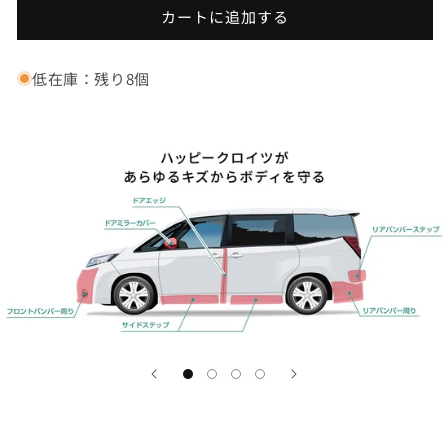
プ
プ
カートに追加する
式
式
ボ
ボ
デ
デ
低在庫：残り8個
ィ
ィ
プ
プ
ロ
ロ
テ
テ
ク
ク
シ
シ
ョ
ョ
ン
ン
カ
カ
ー
ー
ラ
ラ
ッ
ッ
ピ
ピ
ン
ン
グ
グ