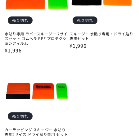
売り切れ
売り切れ
水貼り専用 ラバースキージー 2サイ
スキージー 水貼り専用・ドライ貼り
ズセット ゴムヘラ PPF プロテクシ
専用セット
ョンフィルム
通
¥1,996
通
¥1,996
常
常
価
価
格
格
売り切れ
カーラッピング スキージー 水貼り
専用2サイズ ドライ貼り専用 セット