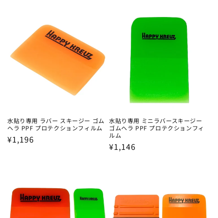
水貼り専用 ラバー スキージー ゴム
水貼り専用 ミニラバースキージー
ヘラ PPF プロテクションフィルム
ゴムヘラ PPF プロテクションフィ
ルム
通
¥1,196
通
¥1,146
常
常
価
価
格
格