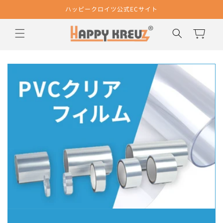
コンテ
ハッピークロイツ公式ECサイト
ンツに
進む
カ
ー
ト